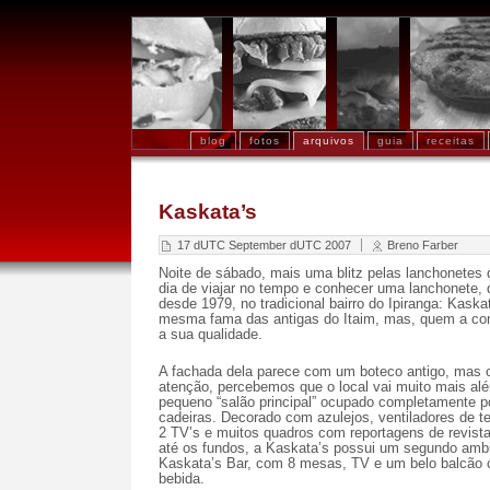
blog
fotos
arquivos
guia
receitas
Kaskata’s
17 dUTC September dUTC 2007
Breno Farber
Noite de sábado, mais uma blitz pelas lanchonetes 
dia de viajar no tempo e conhecer uma lanchonete, 
desde 1979, no tradicional bairro do Ipiranga: Kaska
mesma fama das antigas do Itaim, mas, quem a co
a sua qualidade.
A fachada dela parece com um boteco antigo, mas 
atenção, percebemos que o local vai muito mais al
pequeno “salão principal” ocupado completamente p
cadeiras. Decorado com azulejos, ventiladores de t
2 TV’s e muitos quadros com reportagens de revista
até os fundos, a Kaskata’s possui um segundo am
Kaskata’s Bar, com 8 mesas, TV e um belo balcão 
bebida.