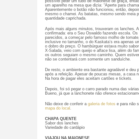
possível pedir um tubo de maionese de graça, então,
um aparelho na mesa que dizia: “Aperte para chama
Aparentemente o botão não funcionou, então, depoi
mesmo o chamei. As batatas, mesmo sendo meia p
quantidade caprichada.
Após mais alguns minutos, trouxeram os lanches. A 
confirmada: era o Seu Oswaldo fazendo escola. Os
parecidos, a começar pelo famoso molho de tomate
inclusive no tamanho, o do Kaskata’s era apenas u
o dobro do preço. O hambúrguer estava muito sabor
X-Salada, veio com queijo e alface lisa, além do f
os outros seguiam o mesmo caminho. Quem estive
não se contentará com somente um sanduíche.
De resto, o ambiente era bastante agradável e deu p
após a refeição. Apesar de poucas mesas, a casa nã
Na hora de pagar eles aceitam cartões e tickets.
Depois, foi só pegar o carro parado numa das vária
Bueno, já que a lanchonete não oferece estacionam
Não deixe de conferir a
galeria de fotos
e para não s
mapa do local
.
CHAPA QUENTE
Sabor dos lanches
Variedade do cardápio
VIAJOU NA MAIONESE