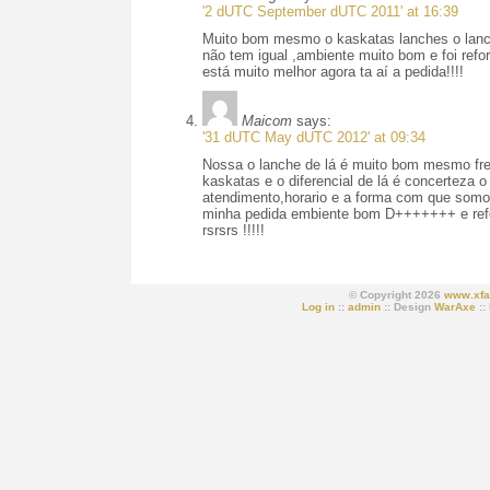
'2 dUTC September dUTC 2011' at 16:39
Muito bom mesmo o kaskatas lanches o lanche
não tem igual ,ambiente muito bom e foi ref
está muito melhor agora ta aí a pedida!!!!
Maicom
says:
'31 dUTC May dUTC 2012' at 09:34
Nossa o lanche de lá é muito bom mesmo fre
kaskatas e o diferencial de lá é concerteza o
atendimento,horario e a forma com que somos
minha pedida embiente bom D+++++++ e ref
rsrsrs !!!!!
© Copyright 2026
www.xfa
Log in
::
admin
:: Design
WarAxe
::