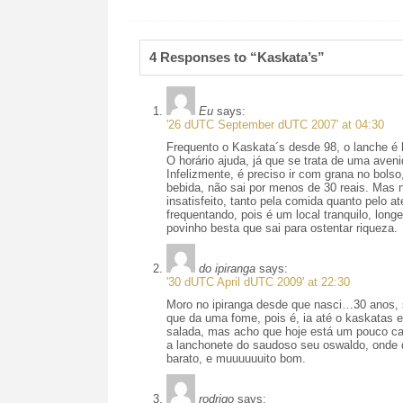
4 Responses to “Kaskata’s”
Eu
says:
'26 dUTC September dUTC 2007' at 04:30
Frequento o Kaskata´s desde 98, o lanche é 
O horário ajuda, já que se trata de uma aveni
Infelizmente, é preciso ir com grana no bolso
bebida, não sai por menos de 30 reais. Mas n
insatisfeito, tanto pela comida quanto pelo a
frequentando, pois é um local tranquilo, lon
povinho besta que sai para ostentar riqueza.
do ipiranga
says:
'30 dUTC April dUTC 2009' at 22:30
Moro no ipiranga desde que nasci…30 anos,
que da uma fome, pois é, ia até o kaskatas 
salada, mas acho que hoje está um pouco car
a lanchonete do saudoso seu oswaldo, onde 
barato, e muuuuuuito bom.
rodrigo
says: