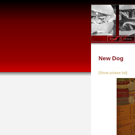
blog
fotos
New Dog
[Show picture list]