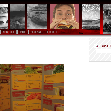
arquivos
guia
receitas
contato
BUSC